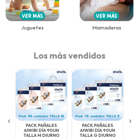
Juguetes
Mamaderas
Los más vendidos
S
PACK PAÑALES
PACK PAÑALES
UN
AIWIBI DÍA 90UN
AIWIBI DÍA 90UN
A
NO
TALLA M DIURNO
TALLA G DIURNO
TA