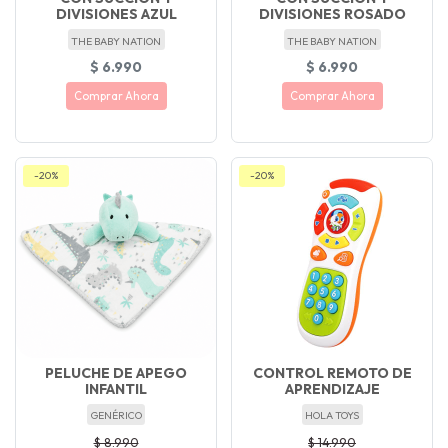
DIVISIONES AZUL
DIVISIONES ROSADO
THE BABY NATION
THE BABY NATION
$ 6.990
$ 6.990
Comprar Ahora
Comprar Ahora
-20%
-20%
PELUCHE DE APEGO
CONTROL REMOTO DE
INFANTIL
APRENDIZAJE
GENÉRICO
HOLA TOYS
$ 8.990
$ 14.990