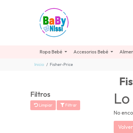
Ropa Bebé
Accesorios Bebé
Alimen
Inicio
Fisher-Price
Fi
Lo
Filtros
Limpiar
Filtrar
No enco
Volver 