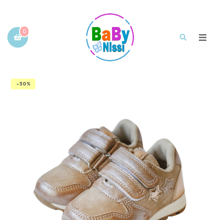
0
-30%