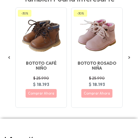
-30%
-30%
-30
BOTOTO CAFÉ
BOTOTO ROSADO
ÑA
NIÑO
NIÑA
E
$ 25.990
$ 25.990
$ 18.193
$ 18.193
Comprar Ahora
Comprar Ahora
ACIÓN !
¡ LIQUIDACIÓN !
¡ LIQUIDACIÓN !