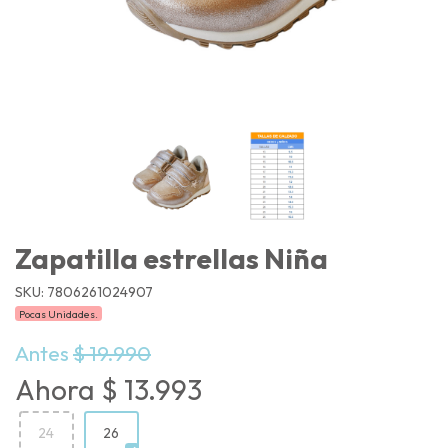
Zapatilla estrellas Niña
SKU: 7806261024907
Pocas Unidades.
Antes
$ 19.990
Ahora $ 13.993
24
26