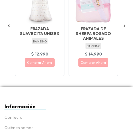
AL
FRAZADA
FRAZADA DE
SUAVECITA UNISEX
SHERPA ROSADO
S
ANIMALES
BAMBINO
BAMBINO
$ 12.990
$ 14.990
Comprar Ahora
Comprar Ahora
Información
Contacto
Quiénes somos