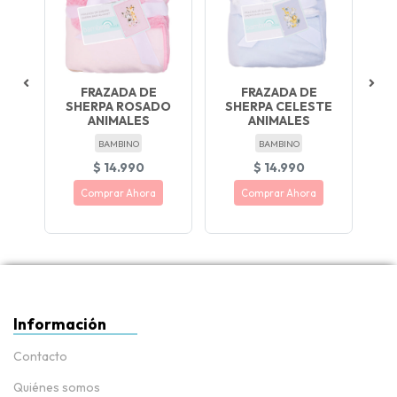
+
FRAZADA DE
FRAZADA DE
A
SHERPA ROSADO
SHERPA CELESTE
ANIMALES
ANIMALES
BAMBINO
BAMBINO
$ 14.990
$ 14.990
Comprar Ahora
Comprar Ahora
NUEVO !
Información
Contacto
Quiénes somos