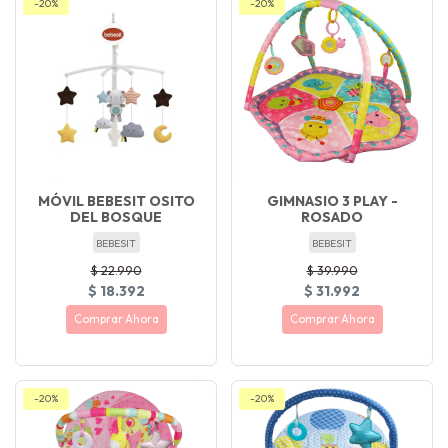
-20%
-20%
MÓVIL BEBESIT OSITO
GIMNASIO 3 PLAY -
DEL BOSQUE
ROSADO
BEBESIT
BEBESIT
$ 22.990
$ 39.990
$ 18.392
$ 31.992
Comprar Ahora
Comprar Ahora
-20%
-20%