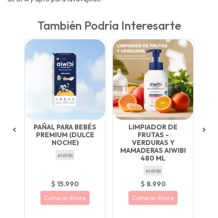
También Podría Interesarte
ÓN
PAÑAL PARA BEBÉS
LIMPIADOR DE
M
E
PREMIUM (DULCE
FRUTAS -
NOCHE)
VERDURAS Y
MAMADERAS AIWIBI
AIWIBI
480 ML
AIWIBI
$ 15.990
$ 8.990
Comprar Ahora
Comprar Ahora