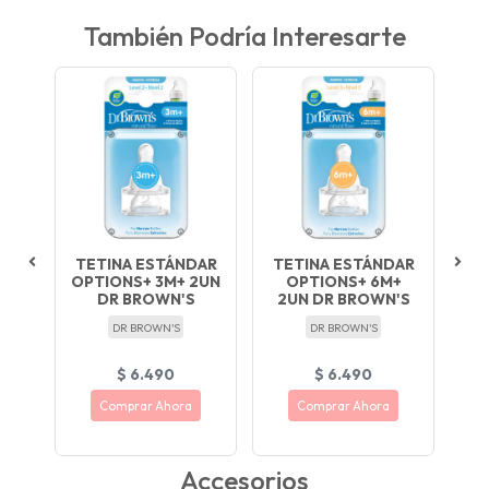
También Podría Interesarte
TETINA ESTÁNDAR
TETINA ESTÁNDAR
S+
OPTIONS+ 3M+ 2UN
OPTIONS+ 6M+
A
DR BROWN'S
2UN DR BROWN'S
DR BROWN'S
DR BROWN'S
$ 6.490
$ 6.490
Comprar Ahora
Comprar Ahora
Accesorios