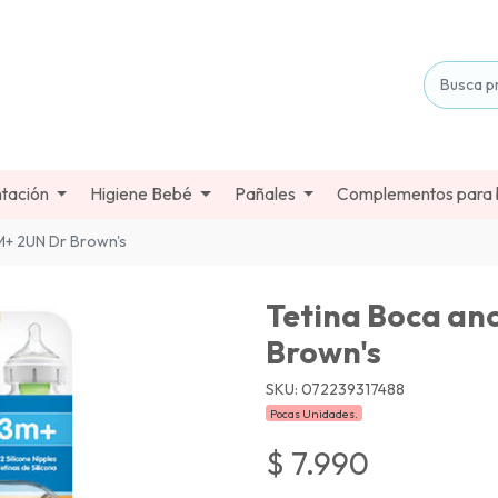
tación
Higiene Bebé
Pañales
Complementos para
M+ 2UN Dr Brown's
Tetina Boca an
Brown's
SKU: 072239317488
Pocas Unidades.
$ 7.990