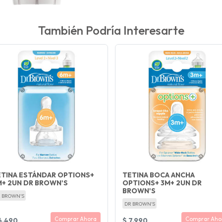
También Podría Interesarte
ETINA ESTÁNDAR OPTIONS+
TETINA BOCA ANCHA
M+ 2UN DR BROWN'S
OPTIONS+ 3M+ 2UN DR
BROWN'S
 BROWN'S
DR BROWN'S
Comprar Ahora
Comprar Aho
6.490
$ 7.990