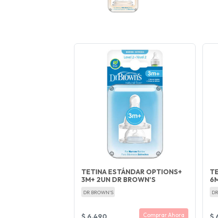
TETINA ESTÁNDAR OPTIONS+
T
3M+ 2UN DR BROWN'S
6
DR BROWN'S
DR
Comprar Ahora
$ 6.490
$ 