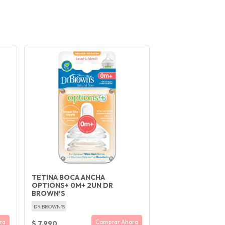
TETINA BOCA ANCHA
OPTIONS+ 0M+ 2UN DR
BROWN'S
DR BROWN'S
ra
Comprar Ahora
$ 7.990