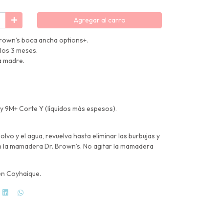
Agregar al carro
Brown’s boca ancha options+.
los 3 meses.
a madre.
y 9M+ Corte Y (líquidos más espesos).
olvo y el agua, revuelva hasta eliminar las burbujas y
en la mamadera Dr. Brown’s. No agitar la mamadera
en Coyhaique.