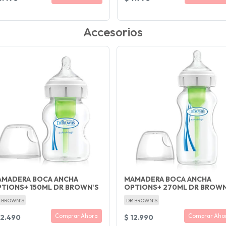
Accesorios
AMADERA BOCA ANCHA
MAMADERA BOCA ANCHA
TIONS+ 150ML DR BROWN'S
OPTIONS+ 270ML DR BROWN
 BROWN'S
DR BROWN'S
Comprar Ahora
Comprar Aho
12.490
$ 12.990