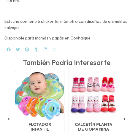
- 48 hrs.
Estuche contiene 6 sticker termómetro con diseños de animalitos
salvajes.
Disponible para mamás y papás en Coyhaique.
También Podría Interesarte
BÉ
FLOTADOR
CALCETÍN PLANTA
C
INFANTIL
DE GOMA NIÑA