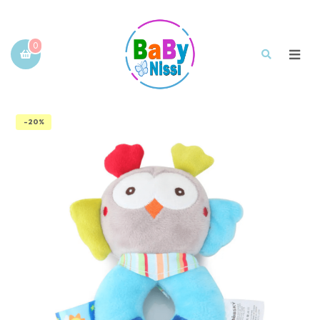
0
-20%