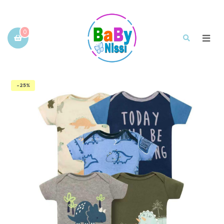
0
-25%