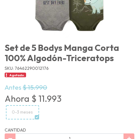
Set de 5 Bodys Manga Corta
100% Algodón-Triceratops
SKU: 76462290012176
Agotado.
Antes
$ 15.990
Ahora $ 11.993
0-3 meses
CANTIDAD