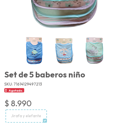
Set de 5 baberos niño
SKU: 71614129497213
Agotado.
$ 8.990
Jirafa y elefante