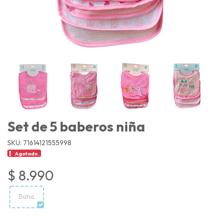
Set de 5 baberos niña
SKU: 71614121555998
Agotado.
$ 8.990
Búha