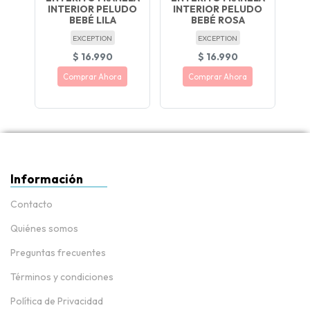
INTERIOR PELUDO
INTERIOR PELUDO
GI
O
BEBÉ LILA
BEBÉ ROSA
EXCEPTION
EXCEPTION
$ 16.990
$ 16.990
Comprar Ahora
Comprar Ahora
NUEVO !
Información
Contacto
Quiénes somos
Preguntas frecuentes
Términos y condiciones
Política de Privacidad