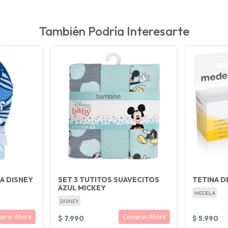
También Podría Interesarte
A DISNEY
SET 3 TUTITOS SUAVECITOS
TETINA D
AZUL MICKEY
MEDELA
DISNEY
prar Ahora
Comprar Ahora
$ 7.990
$ 5.990