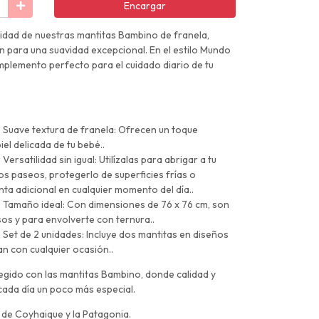
Encargar
lidad de nuestras mantitas Bambino de franela,
para una suavidad excepcional. En el estilo Mundo
omplemento perfecto para el cuidado diario de tu
 Suave textura de franela: Ofrecen un toque
el delicada de tu bebé..
ersatilidad sin igual: Utilízalas para abrigar a tu
os paseos, protegerlo de superficies frías o
a adicional en cualquier momento del día..
: Tamaño ideal: Con dimensiones de 76 x 76 cm, son
sos y para envolverte con ternura..
 Set de 2 unidades: Incluye dos mantitas en diseños
 con cualquier ocasión..
gido con las mantitas Bambino, donde calidad y
cada día un poco más especial.
s de Coyhaique y la Patagonia.