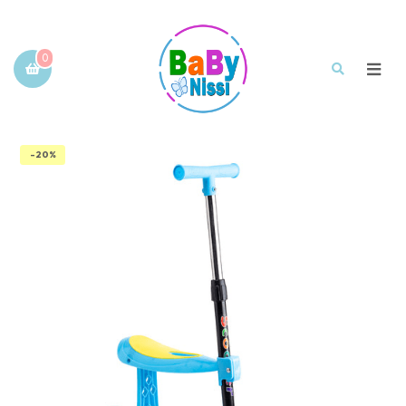
0
-20%