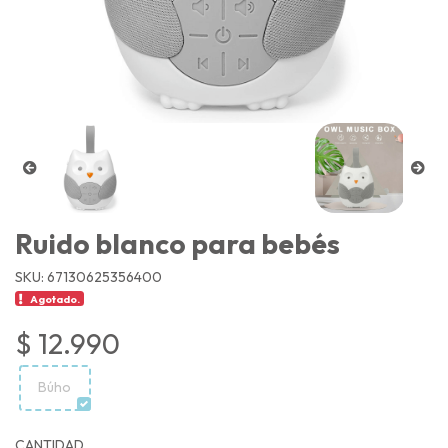
Ruido blanco para bebés
SKU: 67130625356400
Agotado.
$ 12.990
Búho
CANTIDAD