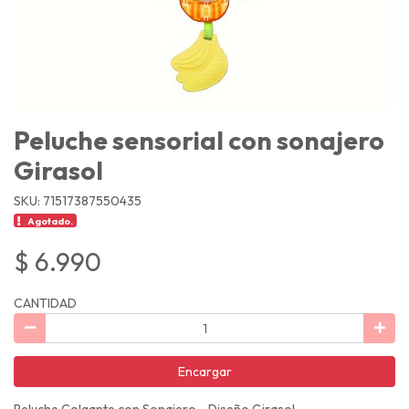
Peluche sensorial con sonajero
Girasol
SKU: 71517387550435
Agotado.
$ 6.990
CANTIDAD
Encargar
Peluche Colgante con Sonajero - Diseño Girasol