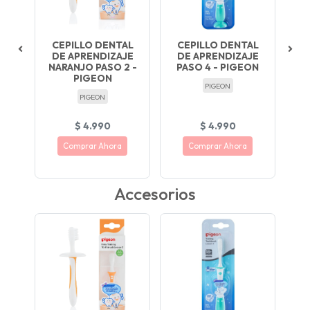
CEPILLO DENTAL
CEPILLO DENTAL
LO
DE APRENDIZAJE
DE APRENDIZAJE
PA
NARANJO PASO 2 -
PASO 4 - PIGEON
PIGEON
PIGEON
PIGEON
$ 4.990
$ 4.990
Comprar Ahora
Comprar Ahora
Cerdas suaves y
Cerdas suaves y firmes,
guro y
resistentes para dientes
ideales para dientes de
en crecimiento
leche
Accesorios