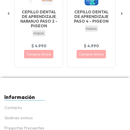
CEPILLO DENTAL
CEPILLO DENTAL
ET
DE APRENDIZAJE
DE APRENDIZAJE
E -
NARANJO PASO 2 -
PASO 4 - PIGEON
...
PIGEON
E
PIGEON
PIGEON
$ 4.990
$ 4.990
Comprar Ahora
Comprar Ahora
 que
Cerdas suaves y
Cerdas suaves y firmes,
es y
resistentes para dientes
ideales para dientes de
en crecimiento
leche
Información
Contacto
Quiénes somos
Preguntas frecuentes