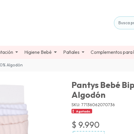
tación
Higiene Bebé
Pañales
Complementos para
00% Algodón
Pantys Bebé Bi
Algodón
SKU: 77136062070736
Agotado.
$ 9.990