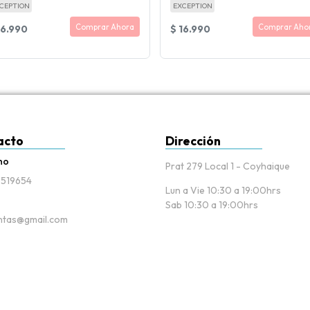
CEPTION
EXCEPTION
Comprar Ahora
Comprar Aho
16.990
$ 16.990
acto
Dirección
no
Prat 279 Local 1 - Coyhaique
519654
Lun a Vie 10:30 a 19:00hrs
Sab 10:30 a 19:00hrs
tas@gmail.com