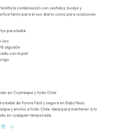
acilita la combinación con vestidos, bodys y
ctica tanto para el uso diario como para ocasiones
ntys para bebé
 liso
00% algodón
cado con la piel
brigo
ido en Coyhaique y todo Chile
a bebé de forma fácil y segura en Baby Nissi.
que y envíos a todo Chile. Ideal para mantener a tu
ido en cualquier temporada.