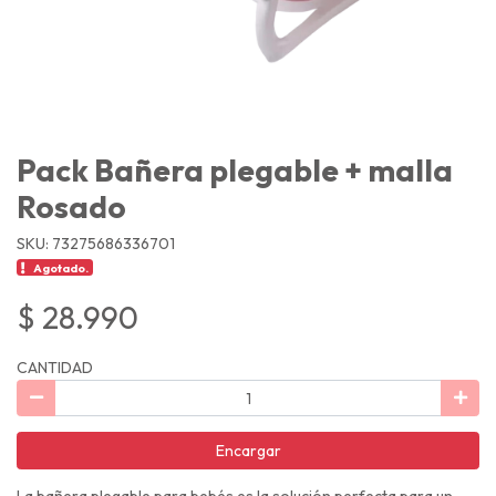
Pack Bañera plegable + malla
Rosado
SKU: 73275686336701
Agotado.
$ 28.990
CANTIDAD
Encargar
La bañera plegable para bebés es la solución perfecta para un