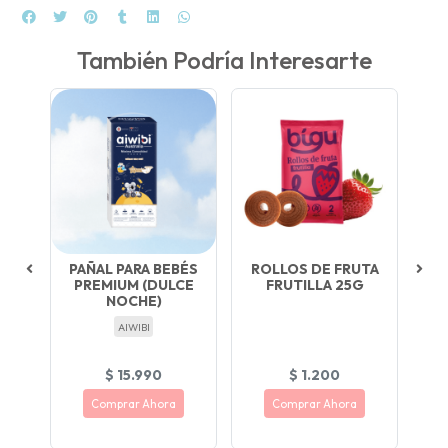
También Podría Interesarte
-2
PAÑAL PARA BEBÉS
ROLLOS DE FRUTA
PREMIUM (DULCE
FRUTILLA 25G
ML
NOCHE)
O
AIWIBI
$ 15.990
$ 1.200
Comprar Ahora
Comprar Ahora
S™
reduce