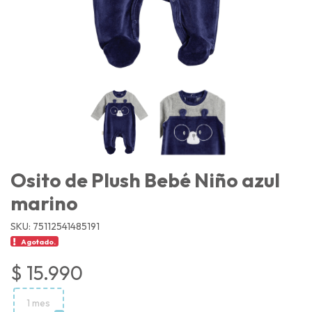
Osito de Plush Bebé Niño azul
marino
SKU: 75112541485191
Agotado.
$ 15.990
1 mes