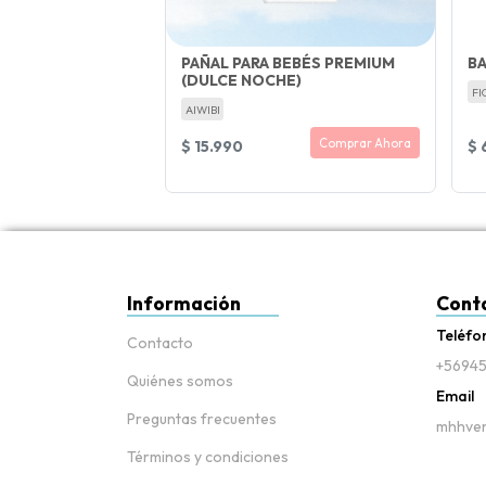
PAÑAL PARA BEBÉS PREMIUM
BA
(DULCE NOCHE)
FI
AIWIBI
Comprar Ahora
$ 15.990
$ 
Información
Cont
Teléfo
Contacto
+56945
Quiénes somos
Email
Preguntas frecuentes
mhhven
Términos y condiciones