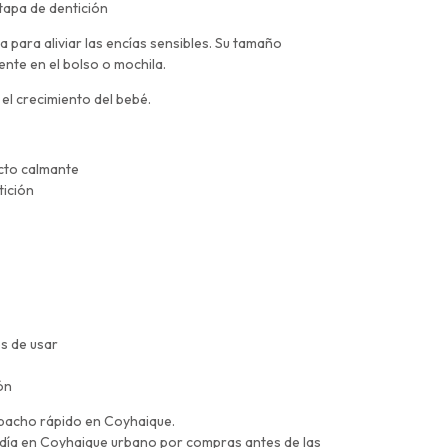
etapa de dentición
ía para aliviar las encías sensibles. Su tamaño
ente en el bolso o mochila.
el crecimiento del bebé.
cto calmante
tición
es de usar
ón
spacho rápido en Coyhaique.
 día en Coyhaique urbano por compras antes de las