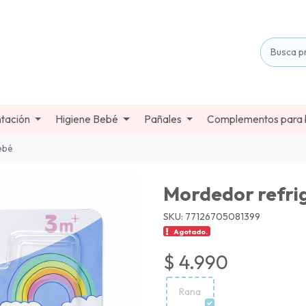
tación
Higiene Bebé
Pañales
Complementos para
ebé
Mordedor refri
SKU: 77126705081399
Agotado.
$ 4.990
Rana