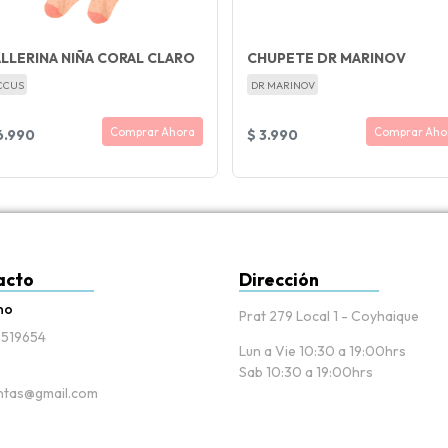
LLERINA NIÑA CORAL CLARO
CHUPETE DR MARINOV
CCUS
DR MARINOV
Comprar Ahora
Comprar Aho
6.990
$ 3.990
acto
Dirección
no
Prat 279 Local 1 - Coyhaique
519654
Lun a Vie 10:30 a 19:00hrs
Sab 10:30 a 19:00hrs
tas@gmail.com