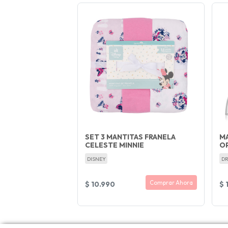
SET 3 MANTITAS FRANELA
M
CELESTE MINNIE
O
DISNEY
DR
Comprar Ahora
$ 10.990
$ 