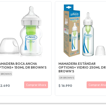
AMADERA BOCA ANCHA
MAMADERA ESTÁNDAR
PTIONS+ 150ML DR BROWN'S
OPTIONS+ VIDRIO 250ML DR
BROWN’S
 BROWN'S
DR BROWN'S
Comprar Ahora
Comprar Aho
12.490
$ 16.990