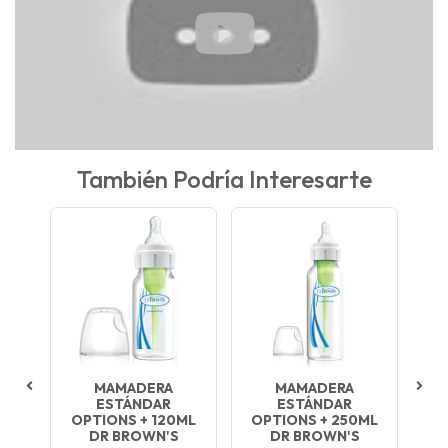
También Podría Interesarte
CA
MAMADERA
MAMADERA
M
S+
ESTÁNDAR
ESTÁNDAR
A
OPTIONS + 120ML
OPTIONS + 250ML
15
DR BROWN'S
DR BROWN'S