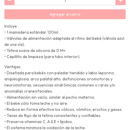
Agregar al carro
Incluye
• 1 mamadera estándar 120ml.
• Válvulas de alimentación adaptada al ritmo del bebé (válvula azul
de una vía).
• Tetina suave de silicona de 0 M+.
• Cepillito de limpieza (para tubo interior).
Ventajas
• Diseñada para bebés con paladar hendido y labio leporino,
anquiloglosia, arco palatal alto, disfunciones oromotoras y
neuromotoras, secuencias sindrómicas comunes o raras y/o
anomalías craneofaciales.
• Alimentación sin vacío, similar al pecho materno.
• El bebé sólo toma leche y no aire.
• Reduce en forma efectiva los cólicos, vómitos, eructos y gases.
• Tasas de flujo de la tetina consistentes y confiables.
• Preserva vitaminas C, A & E + lípidos.
• El sistema minimiza la oxidación de la leche.