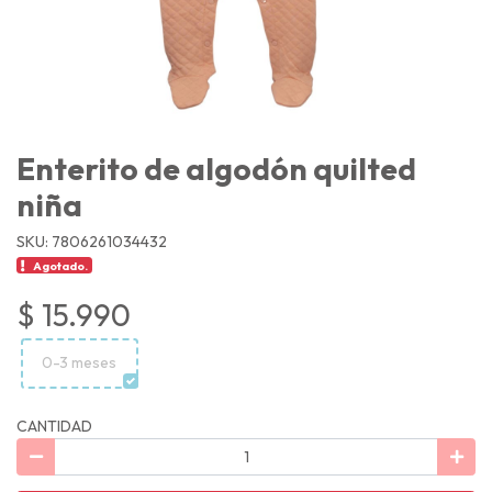
Enterito de algodón quilted
niña
SKU: 7806261034432
Agotado.
$ 15.990
0-3 meses
CANTIDAD