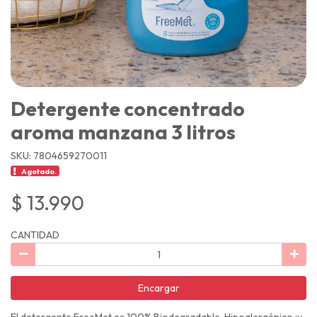
Detergente concentrado
aroma manzana 3 litros
SKU: 7804659270011
Agotado.
$ 13.990
CANTIDAD
Encargar
El detergente FreeMet es 100% Biodegradable, Hipoalergénico ¡y