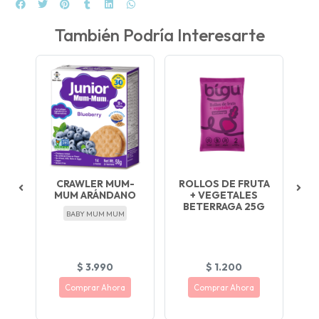
También Podría Interesarte
CRAWLER MUM-
ROLLOS DE FRUTA
MUM ARÁNDANO
+ VEGETALES
BETERRAGA 25G
BABY MUM MUM
BÉ
$ 3.990
$ 1.200
Comprar Ahora
Comprar Ahora
¡ NUEVO !