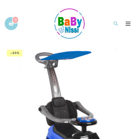
0
-20%