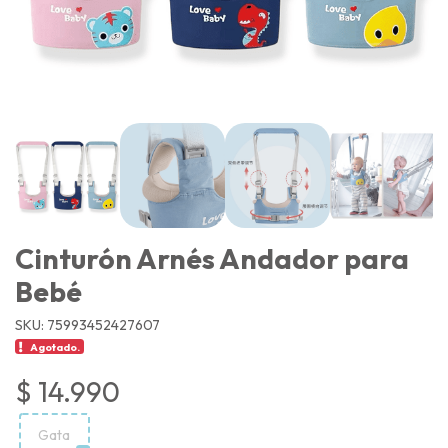
Cinturón Arnés Andador para
Bebé
SKU: 75993452427607
Agotado.
$ 14.990
Gata