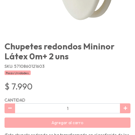
Chupetes redondos Mininor
Látex 0m+ 2 uns
SKU: 5710860121603
Pocas Unidades.
$ 7.990
CANTIDAD
Agregar al carro
¡Este chupete redondo se ha transformado en el preferido de los