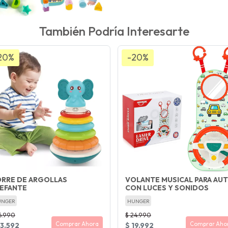
También Podría Interesarte
20%
-20%
RRE DE ARGOLLAS
VOLANTE MUSICAL PARA AU
EFANTE
CON LUCES Y SONIDOS
UNGER
HUNGER
6.990
$ 24.990
Comprar Ahora
Comprar Aho
13.592
$ 19.992