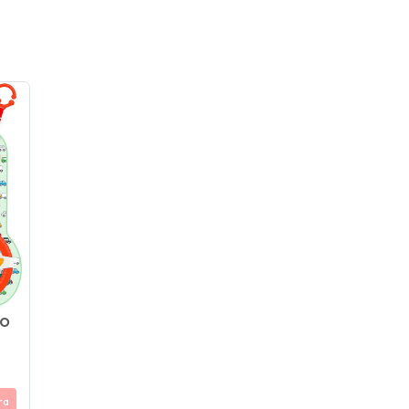
TO
ra