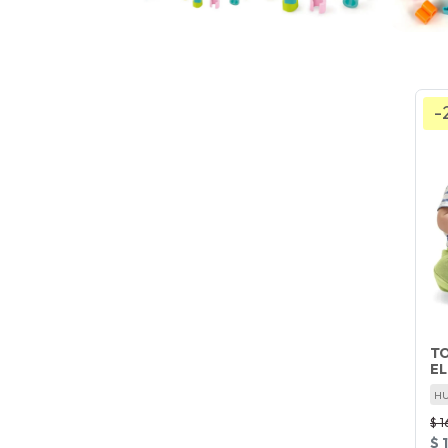
-
TO
EL
H
$ 1
$ 