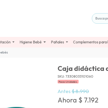
tación
Higiene Bebé
Pañales
Complementos para
 bebés
Caja didáctica 
SKU: 73308033101060
Pocas Unidades.
Antes
$ 8.990
Ahora $ 7.192