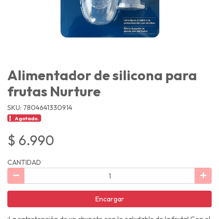
Alimentador de silicona para
frutas Nurture
SKU: 7804641330914
Agotado.
$ 6.990
CANTIDAD
Encargar
¡La entretención de un chupete con lo saludable de la fruta! Con el